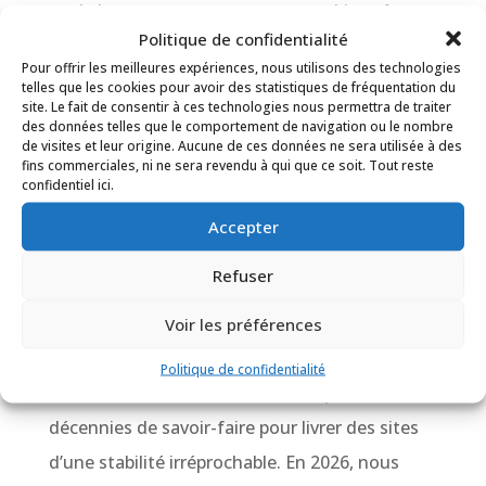
sur le long terme, nous proposons bien sûr un
Politique de confidentialité
suivi technique attentif via un contrat de
Pour offrir les meilleures expériences, nous utilisons des technologies
maintenance d’un an, renouvelable selon
telles que les cookies pour avoir des statistiques de fréquentation du
site. Le fait de consentir à ces technologies nous permettra de traiter
vos besoins
. Cette solution flexible vous
des données telles que le comportement de navigation ou le nombre
de visites et leur origine. Aucune de ces données ne sera utilisée à des
assure une plateforme toujours à jour, rapide
fins commerciales, ni ne sera revendu à qui que ce soit. Tout reste
et protégée, gérée par des experts qui
confidentiel ici.
connaissent l’historique de votre dossier sur le
Accepter
bout des doigts.
Refuser
Développeur WordPress dans le 7ème arrondissement
de Marseille : La maîtrise technologique au service de
Voir les préférences
l’image
Nos
développeurs WordPress dans le 7ème
Politique de confidentialité
arrondissement de Marseille
exploitent trois
décennies de savoir-faire pour livrer des sites
d’une stabilité irréprochable. En 2026, nous