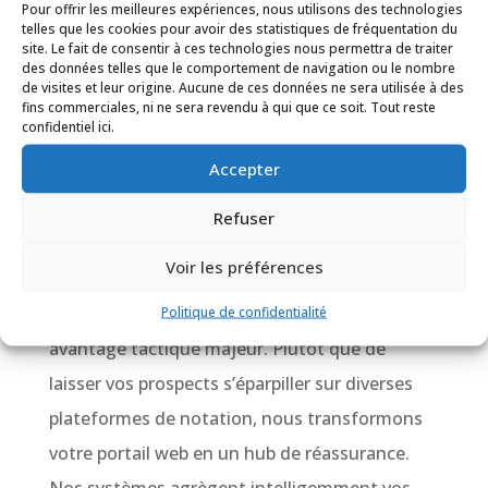
Pour offrir les meilleures expériences, nous utilisons des technologies
constant de réservations provenant de clients
telles que les cookies pour avoir des statistiques de fréquentation du
site. Le fait de consentir à ces technologies nous permettra de traiter
situés à quelques centaines de mètres de
des données telles que le comportement de navigation ou le nombre
votre porte, prêts à découvrir votre identité
de visites et leur origine. Aucune de ces données ne sera utilisée à des
fins commerciales, ni ne sera revendu à qui que ce soit. Tout reste
culinaire.
confidentiel ici.
Site internet pour restaurant à Marseille avec avis
Accepter
clients centralisés : Le pouvoir de la preuve sociale
À une époque où la réputation numérique
Refuser
dicte le taux de remplissage d’une salle,
Voir les préférences
disposer d’un site internet pour restaurant à
Marseille avec avis clients centralisés est un
Politique de confidentialité
avantage tactique majeur. Plutôt que de
laisser vos prospects s’éparpiller sur diverses
plateformes de notation, nous transformons
votre portail web en un hub de réassurance.