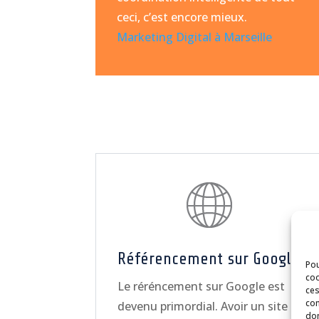
ceci, c’est encore mieux.
Marketing Digital à Marseille
Référencement sur Google
Pou
coo
Le réréncement sur Google est
ces
com
devenu primordial. Avoir un site
don