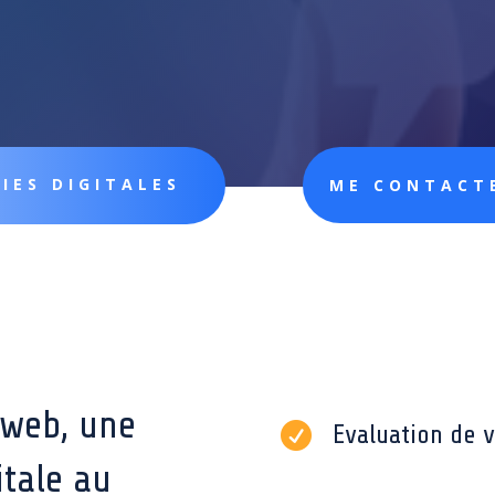
IES DIGITALES
ME CONTACT
 web, une

Evaluation de v
itale au