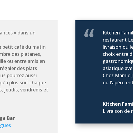
iances » dans un
Kitchen Famil
restaurant Le
e petit café du matin
livraison ou l
’ombre des platanes,
choix entre d
ille ou entre amis en
gastronomiqu
 régaler des plats
asiatique ave
ous pourrez aussi
Chez Mamie J
usqu’à plus soif chaque
ou l’apéro en
, jeudis, vendredis et
Kitchen Fami
Livraison de 
ge Bar
rgues