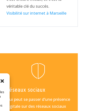
véritable clé du succés.
Visibilité sur internet à Marseille
Réseaux sociaux
 les
à
Qui peut se passer d’une présence
es
digitale sur des réseaux sociaux
e