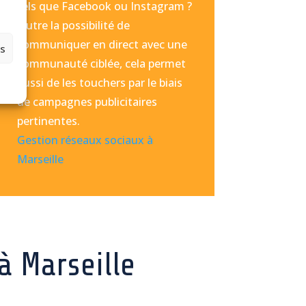
tels que Facebook ou Instagram ?
Outre la possibilité de
communiquer en direct avec une
es
communauté ciblée, cela permet
aussi de les touchers par le biais
de campagnes publicitaires
pertinentes.
Gestion réseaux sociaux à
Marseille
à Marseille