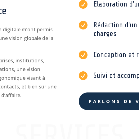

Elaboration d'u
te

Rédaction d'un 
 digitale m’ont permis
charges
ne vision globale de la

Conception et r
rises, institutions,
ations, une vision

Suivi et accom
rgonomique visant à
contacts, et bien sûr une
d’affaire.
PARLONS DE 
SERVICES