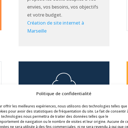
envies, vos besoins, vos objectifs
et votre budget.
Création de site internet à
Marseille
Politique de confidentialité
Publicité Digitale et ciblée
r offrir les meilleures expériences, nous utilisons des technologies telles que
kies pour avoir des statistiques de fréquentation du site. Le fait de consentir 
Que ce soit sur Facebook ou l’un
 technologies nous permettra de traiter des données telles que le
portement de navigation ou le nombre de visites et leur origine. Aucune de c
des moteurs de recherche tel que
nées ne sera utilisée à des fins commerciales, ni ne sera revendu à qui que c